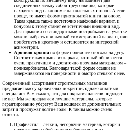
конструкция по внешнему виду напоминает два
соединённых между собой треугольника, которые
находятся под наклоном с параллельных сторон. А если
проще, то имеет форму приоткрытой книги на опоре.
Такая крыша также достаточно надёжный вариант, и
бонусом к этому станет ее эстетичный внешний вид.
Для гармонии со стандартными постройками на участке
можно выбрать привычный симметричный вариант, или
прибегнуть к креативу и остановится на интересной
асимметрии.
Арочная крыша
по форме полностью погожа на дугу.
Состоит такая крыша из каркаса, который обшивается
очень практичным и достаточно прочным материалом –
поликарбонатом. Благодаря такой форме осадки не
задерживаются на поверхности и быстро стекают с нее.
Современный ассортимент строительных магазинов
предлагает массу кровельных покрытий, однако опытный
специалист Вам скажет, что для покрытия навесов подходят
не все. Мы же предлагаем лучшие материалы, которые
гарантированно уберегут Ваш кошелек от дополнительных
затрат и прослужат долгие годы. К таким можно смело
отнести:
Профнастил – легкий, негорючий материал, который
представляет собой тонкие ребристые листы,