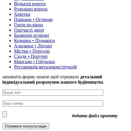
Відкатні ворота
Розпашні ворота
Хвіртки
Паркани • Огорожі
Грати на вікна
Гратчасті двері
Балконні огорожі
Козирки • Піднавіси
Альтанки • Ліхтарі
Містки • Перголи
Сходи • Поручні
Мангали • Гойдалки
Реставрація металоконструкцій
заповніть форму нижче щоб отримати
детальний
індивідуальний розрахунок
вашого будівництва
додати файл проекту