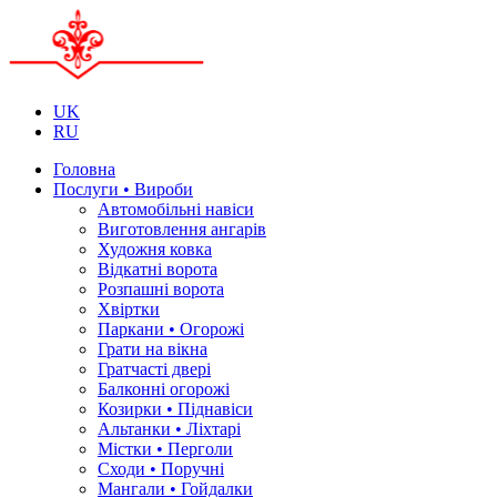
UK
RU
Головна
Послуги • Вироби
Автомобільні навіси
Виготовлення ангарів
Художня ковка
Відкатні ворота
Розпашні ворота
Хвіртки
Паркани • Огорожі
Грати на вікна
Гратчасті двері
Балконні огорожі
Козирки • Піднавіси
Альтанки • Ліхтарі
Містки • Перголи
Сходи • Поручні
Мангали • Гойдалки