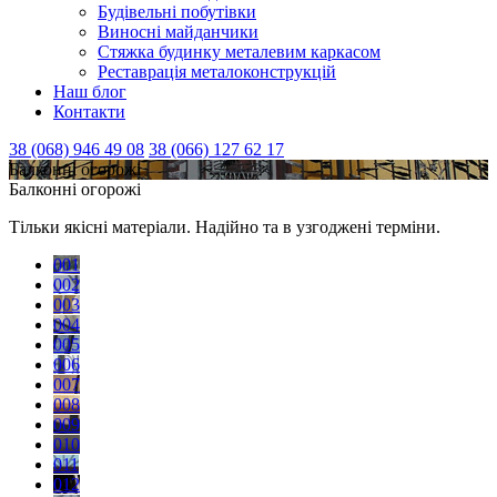
Будівельні побутівки
Виносні майданчики
Стяжка будинку металевим каркасом
Реставрація металоконструкцій
Наш блог
Контакти
38 (068) 946 49 08
38 (066) 127 62 17
Балконні огорожі
Балконні огорожі
Тільки якісні матеріали. Надійно та в узгоджені терміни.
001
002
003
004
005
006
007
008
009
010
011
012