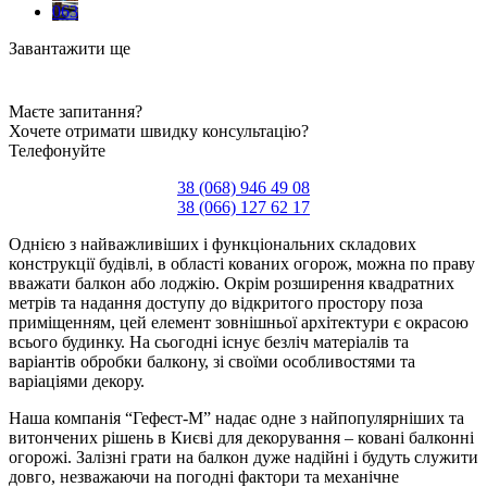
063
Завантажити ще
Маєте запитання?
Хочете отримати швидку консультацію?
Телефонуйте
38 (068) 946 49 08
38 (066) 127 62 17
Однією з найважливіших і функціональних складових
конструкції будівлі, в області кованих огорож, можна по праву
вважати балкон або лоджію. Окрім розширення квадратних
метрів та надання доступу до відкритого простору поза
приміщенням, цей елемент зовнішньої архітектури є окрасою
всього будинку. На сьогодні існує безліч матеріалів та
варіантів обробки балкону, зі своїми особливостями та
варіаціями декору.
Наша компанія “Гефест-М” надає одне з найпопулярніших та
витончених рішень в Києві для декорування – ковані балконні
огорожі. Залізні грати на балкон дуже надійні і будуть служити
довго, незважаючи на погодні фактори та механічне