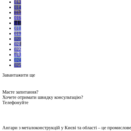
013
014
015
016
017
018
019
020
021
022
023
024
025
Завантажити ще
Маєте запитання?
Хочете отримати швидку консультацію?
Телефонуйте
Ангари з металоконструкцій у Києві та області – це промислове