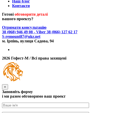
Наш блог
Контакти
Готові
обговорити деталі
вашого проекту?
Отримати консультацію
38 (068) 946 49 08
- Viber
38 (066) 127 62 17
S-remount87@ukr.net
м. Ірпінь, вулиця Садова, 94
2026 Гефест-М / Всі права захищені
×
Заповніть форму
i ми разом обговоримо ваш проект