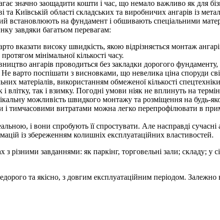
є значно заощадити кошти і час, що немало важливо як для бізне
і та Київській області складських та виробничих ангарів із мета
кий встановлюють на фундамент і обшивають спеціальними матері
инку завдяки багатьом перевагам:
арто вказати високу швидкість, якою відрізняється монтаж ангарів
протягом мінімальної кількості часу.
івництво ангарів проводиться без закладки дорогого фундаменту, 
 Не варто поспішати з висновками, що невелика ціна споруди свід
ьних матеріалів, використанням обмеженої кількості спецтехніки
 і влітку, так і взимку. Погодні умови ніяк не вплинуть на термін
ікальну можливість швидкого монтажу та розміщення на будь-яком
и і тимчасовими витратами можна легко перепрофілювати в прим
еальною, і вони спробують її спростувати. Але насправді сучасн
мацій із збереженням колишніх експлуатаційних властивостей.
з різними завданнями: як паркінг, торговельні зали; складу; у с
дорого та якісно, ​​з довгим експлуатаційним періодом. Залежн