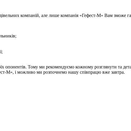
івельних компаній, але лише компанія «Гефест-М» Вам зможе га
льників;
ї;
їх опонентів. Тому ми рекомендуємо кожному розглянути та детал
фест-М», і можливо ми розпочнемо нашу співпрацю вже завтра.