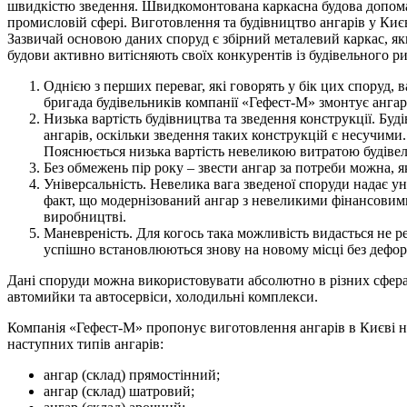
швидкістю зведення. Швидкомонтована каркасна будова допомага
промисловій сфері. Виготовлення та будівництво ангарів у Києв
Зазвичай основою даних споруд є збірний металевий каркас, я
будови активно витісняють своїх конкурентів із будівельного р
Однією з перших переваг, які говорять у бік цих споруд, в
бригада будівельників компанії «Гефест-М» змонтує ангар 
Низька вартість будівництва та зведення конструкції. Буд
ангарів, оскільки зведення таких конструкцій є несучими.
Пояснюється низька вартість невеликою витратою будівел
Без обмежень пір року – звести ангар за потреби можна, як
Універсальність. Невелика вага зведеної споруди надає ун
факт, що модернізований ангар з невеликими фінансовим
виробництві.
Маневреність. Для когось така можливість видасться не р
успішно встановлюються знову на новому місці без дефор
Дані споруди можна використовувати абсолютно в різних сферах 
автомийки та автосервіси, холодильні комплекси.
Компанія «Гефест-М» пропонує виготовлення ангарів в Києві не
наступних типів ангарів:
ангар (склад) прямостінний;
ангар (склад) шатровий;