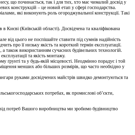
су, що починається, так і для тих, хто має чималий досвід у
левих конструкцій – це новий етап у сфері господарства.
алами, які виконують роль огороджувальної конструкції. Такі
 в Києві (Київській області). Досвідчена та кваліфікована
але від цього не поспішайте ставити під сумнів надійність
чить про її низьку якість та короткий термін експлуатації.
, а також використанням сучасних будівельних технологій.
 експлуатації та якість монтажу.
у ґрунті та у будь-якій місцевості. Неодмінно порадує і той
іщення менших або більших розмірів, що часто необхідно у
і ангари руками досвідчених майстрів швидко демонтуються та
ільськогосподарських потребах, як промислові об’єкти,
о від потреб Вашого виробництва ми зробимо будівництво