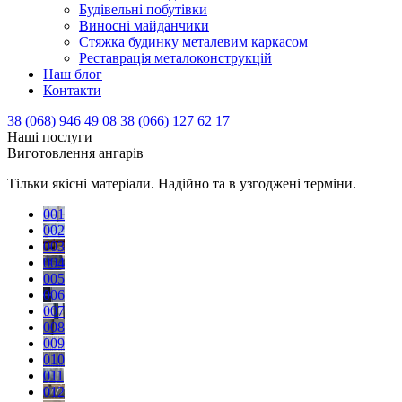
Будівельні побутівки
Виносні майданчики
Стяжка будинку металевим каркасом
Реставрація металоконструкцій
Наш блог
Контакти
38 (068) 946 49 08
38 (066) 127 62 17
Наші послуги
Виготовлення ангарів
Тільки якісні матеріали. Надійно та в узгоджені терміни.
001
002
003
004
005
006
007
008
009
010
011
012