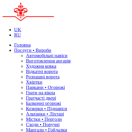
UK
RU
Головна
Послуги • Вироби
Автомобільні навіси
Виготовлення ангарів
Художня ковка
Відкатні ворота
Розпашні ворота
Хвіртки
Паркани • Огорожі
Грати на вікна
Гратчасті двері
Балконні огорожі
Козирки • Піднавіси
Альтанки • Ліхтарі
Містки • Перголи
Сходи • Поручні
Мангали • Гойдалки