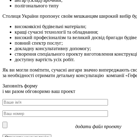
ангар (склад) арочний;
полігонального типу
Столиця України пропонує своїм мешканцям широкий вибір буд
високоякісні будівельні матеріали;
кращі сучасні технології та обладнання;
високий професіоналізм та великий досвід бригади будіве
повний спектр послуг;
докладну консультативну допомогу;
створення спеціального проекту виготовлення конструкці
доступну вартість усіх робіт.
Як ви могли помітити, сучасні ангари значно випереджають сво
за необхідності отримати детальну консультацію компанії «Ге
Заповніть форму
i ми разом обговоримо ваш проект
додати файл проекту