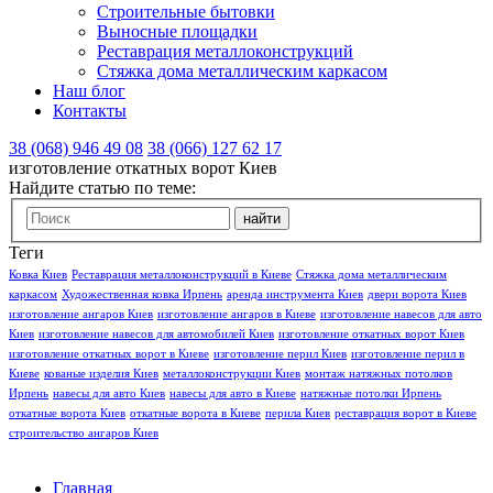
Строительные бытовки
Выносные площадки
Реставрация металлоконструкций
Стяжка дома металлическим каркасом
Наш блог
Контакты
38 (068) 946 49 08
38 (066) 127 62 17
изготовление откатных ворот Киев
Найдите статью по теме:
Теги
Ковка Киев
Реставрация металлоконструкций в Киеве
Стяжка дома металлическим
каркасом
Художественная ковка Ирпень
аренда инструмента Киев
двери ворота Киев
изготовление ангаров Киев
изготовление ангаров в Киеве
изготовление навесов для авто
Киев
изготовление навесов для автомобилей Киев
изготовление откатных ворот Киев
изготовление откатных ворот в Киеве
изготовление перил Киев
изготовление перил в
Киеве
кованые изделия Киев
металлоконструкции Киев
монтаж натяжных потолков
Ирпень
навесы для авто Киев
навесы для авто в Киеве
натяжные потолки Ирпень
откатные ворота Киев
откатные ворота в Киеве
перила Киев
реставрация ворот в Киеве
строительство ангаров Киев
Главная