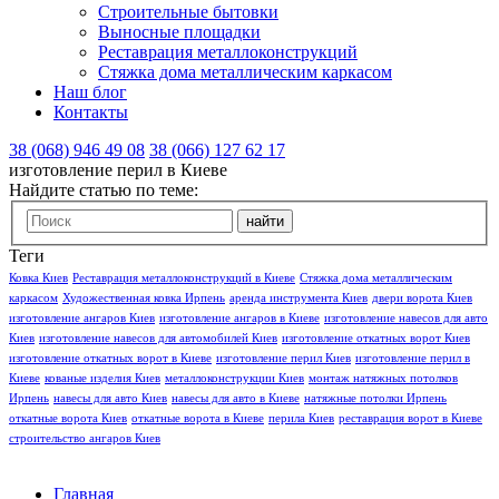
Строительные бытовки
Выносные площадки
Реставрация металлоконструкций
Стяжка дома металлическим каркасом
Наш блог
Контакты
38 (068) 946 49 08
38 (066) 127 62 17
изготовление перил в Киеве
Найдите статью по теме:
Теги
Ковка Киев
Реставрация металлоконструкций в Киеве
Стяжка дома металлическим
каркасом
Художественная ковка Ирпень
аренда инструмента Киев
двери ворота Киев
изготовление ангаров Киев
изготовление ангаров в Киеве
изготовление навесов для авто
Киев
изготовление навесов для автомобилей Киев
изготовление откатных ворот Киев
изготовление откатных ворот в Киеве
изготовление перил Киев
изготовление перил в
Киеве
кованые изделия Киев
металлоконструкции Киев
монтаж натяжных потолков
Ирпень
навесы для авто Киев
навесы для авто в Киеве
натяжные потолки Ирпень
откатные ворота Киев
откатные ворота в Киеве
перила Киев
реставрация ворот в Киеве
строительство ангаров Киев
Главная