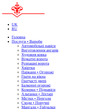
UK
RU
Головна
Послуги • Вироби
Автомобільні навіси
Виготовлення ангарів
Художня ковка
Відкатні ворота
Розпашні ворота
Хвіртки
Паркани • Огорожі
Грати на вікна
Гратчасті двері
Балконні огорожі
Козирки • Піднавіси
Альтанки • Ліхтарі
Містки • Перголи
Сходи • Поручні
Мангали • Гойдалки