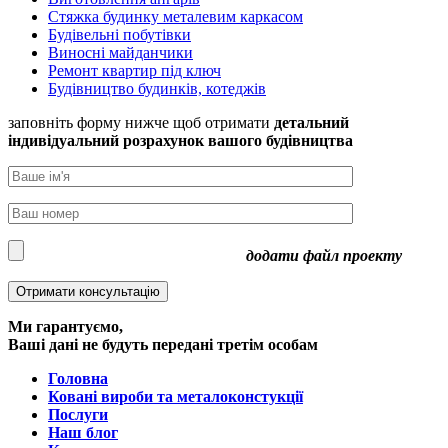
Стяжка будинку металевим каркасом
Будівельні побутівки
Виносні майданчики
Ремонт квартир під ключ
Будівництво будинків, котеджів
заповніть форму нижче щоб отримати
детальний
індивідуальний розрахунок
вашого будівництва
додати файл проекту
Ми гарантуємо,
Ваші дані не будуть передані третім особам
Головна
Ковані вироби та металоконстукції
Послуги
Наш блог