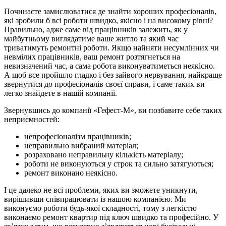
Починаєте замислюватися де знайти хороших професіоналів,
які зробили б всі роботи швидко, якісно і на високому рівні?
Правильно, адже саме від працівників залежить, як у
майбутньому виглядатиме ваше житло та який час
триватимуть ремонтні роботи. Якщо найняти несумлінних чи
невмілих працівників, ваш ремонт розтягнеться на
невизначений час, а сама робота виконуватиметься неякісно.
А щоб все пройшло гладко і без зайвого нервування, найкраще
звернутися до професіоналів своєї справи, і саме таких ви
легко знайдете в нашій компанії.
Звернувшись до компанії «Гефест-М», ви позбавите себе таких
неприємностей:
непрофесіоналізм працівників;
неправильно вибраний матеріал;
розраховано неправильну кількість матеріалу;
роботи не виконуються у строк та сильно затягуються;
ремонт виконано неякісно.
І це далеко не всі проблеми, яких ви зможете уникнути,
вирішивши співпрацювати із нашою компанією. Ми
виконуємо роботи будь-якої складності, тому з легкістю
виконаємо ремонт квартир під ключ швидко та професійно. У