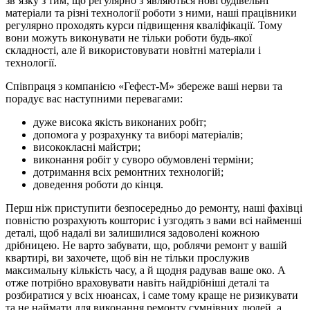
зв’язку з тим, що регулярно з’являються нові будівельні
матеріали та різні технології роботи з ними, наші працівники
регулярно проходять курси підвищення кваліфікації. Тому
вони можуть виконувати не тільки роботи будь-якої
складності, але й використовувати новітні матеріали і
технології.
Співпраця з компанією «Гефест-М» збереже ваші нерви та
порадує вас наступними перевагами:
дуже висока якість виконаних робіт;
допомога у розрахунку та виборі матеріалів;
висококласні майстри;
виконання робіт у суворо обумовлені терміни;
дотримання всіх ремонтних технологій;
доведення роботи до кінця.
Перш ніж приступити безпосередньо до ремонту, наші фахівці
повністю розрахують кошторис і узгодять з вами всі найменші
деталі, щоб надалі ви залишилися задоволені кожною
дрібницею. Не варто забувати, що, роблячи ремонт у вашій
квартирі, ви захочете, щоб він не тільки прослужив
максимальну кількість часу, а й щодня радував ваше око. А
отже потрібно враховувати навіть найдрібніші деталі та
розбиратися у всіх нюансах, і саме тому краще не ризикувати
та не наймати для виконання ремонту сумнівних людей, а