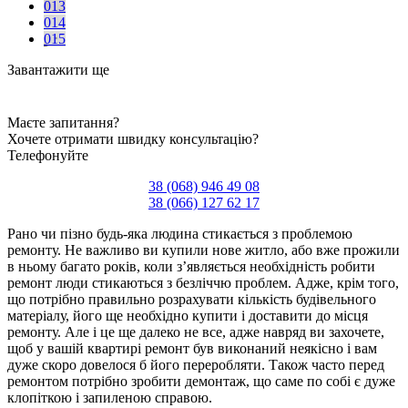
013
014
015
Завантажити ще
Маєте запитання?
Хочете отримати швидку консультацію?
Телефонуйте
38 (068) 946 49 08
38 (066) 127 62 17
Рано чи пізно будь-яка людина стикається з проблемою
ремонту. Не важливо ви купили нове житло, або вже прожили
в ньому багато років, коли з’являється необхідність робити
ремонт люди стикаються з безліччю проблем. Адже, крім того,
що потрібно правильно розрахувати кількість будівельного
матеріалу, його ще необхідно купити і доставити до місця
ремонту. Але і це ще далеко не все, адже навряд ви захочете,
щоб у вашій квартирі ремонт був виконаний неякісно і вам
дуже скоро довелося б його переробляти. Також часто перед
ремонтом потрібно зробити демонтаж, що саме по собі є дуже
клопіткою і запиленою справою.