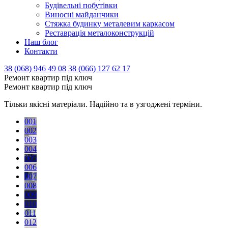
Будівельні побутівки
Виносні майданчики
Стяжка будинку металевим каркасом
Реставрація металоконструкцій
Наш блог
Контакти
38 (068) 946 49 08
38 (066) 127 62 17
Ремонт квартир під ключ
Ремонт квартир під ключ
Тільки якісні матеріали. Надійно та в узгоджені терміни.
001
002
003
004
005
006
007
008
009
010
011
012